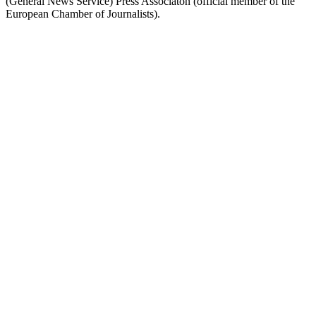
(General News Service) Press Associaton (official member of the
European Chamber of Journalists).