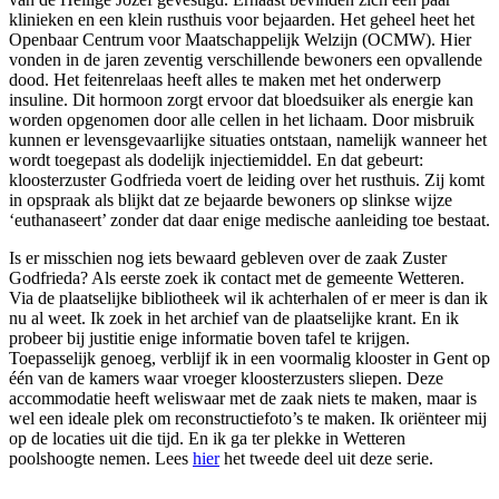
klinieken en een klein rusthuis voor bejaarden. Het geheel heet het
Openbaar Centrum voor Maatschappelijk Welzijn (OCMW). Hier
vonden in de jaren zeventig verschillende bewoners een opvallende
dood. Het feitenrelaas heeft alles te maken met het onderwerp
insuline. Dit hormoon zorgt ervoor dat bloedsuiker als energie kan
worden opgenomen door alle cellen in het lichaam. Door misbruik
kunnen er levensgevaarlijke situaties ontstaan, namelijk wanneer het
wordt toegepast als dodelijk injectiemiddel. En dat gebeurt:
kloosterzuster Godfrieda voert de leiding over het rusthuis. Zij komt
in opspraak als blijkt dat ze bejaarde bewoners op slinkse wijze
‘euthanaseert’ zonder dat daar enige medische aanleiding toe bestaat.
Is er misschien nog iets bewaard gebleven over de zaak Zuster
Godfrieda? Als eerste zoek ik contact met de gemeente Wetteren.
Via de plaatselijke bibliotheek wil ik achterhalen of er meer is dan ik
nu al weet. Ik zoek in het archief van de plaatselijke krant. En ik
probeer bij justitie enige informatie boven tafel te krijgen.
Toepasselijk genoeg, verblijf ik in een voormalig klooster in Gent op
één van de kamers waar vroeger kloosterzusters sliepen. Deze
accommodatie heeft weliswaar met de zaak niets te maken, maar is
wel een ideale plek om reconstructiefoto’s te maken. Ik oriënteer mij
op de locaties uit die tijd. En ik ga ter plekke in Wetteren
poolshoogte nemen. Lees
hier
het tweede deel uit deze serie.